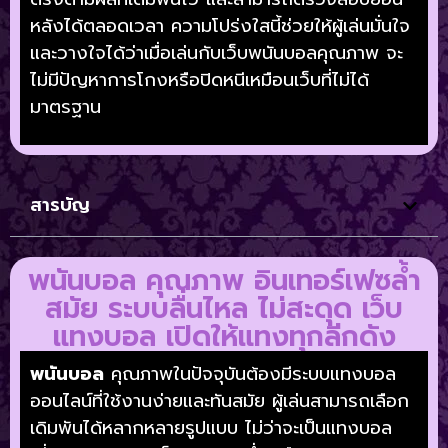
หลังได้ตลอดเวลา ความโปร่งใสนี้ช่วยให้ผู้เล่นมั่นใจ
และวางใจได้ว่าเมื่อเล่นกับเว็บพนันบอลคุณภาพ จะ
ไม่มีปัญหาการโกงหรือปิดหนีเหมือนเว็บที่ไม่ได้
มาตรฐาน
สารบัญ
พนันบอล คุณภาพ อินเทอร์เฟซล้ำ
สมัย ระบบลื่นไหล ไม่สะดุด เว็บ
แทงบอล เปิดให้แทงทุกลีกดัง
พนันบอล
คุณภาพในปัจจุบันต้องมีระบบแทงบอล
ออนไลน์ที่ใช้งานง่ายและทันสมัย ผู้เล่นสามารถเลือก
เดิมพันได้หลากหลายรูปแบบ ไม่ว่าจะเป็นแทงบอล