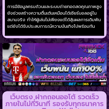
การมีข้อมูลครบถ้วนและระบบถ่ายทอดสดคุณภาพสูง
ยังช่วยสร้างความตื่นเต้นเหมือนได้เชียร์บอลอยู่ใน
สนามจริง ทำให้ผู้เล่นไม่เพียงแต่ได้ลุ้นผลการเดิมพัน
แต่ยังได้รับประสบการณ์ความบันเทิงไปพร้อมกัน
เว็บตรง ฝากถอนออโต้ รวดเร็ว
ภายในไม่กี่วินาที รองรับทุกธนาคาร