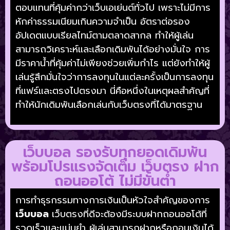
ตอบแทนที่คุ้มค่ากว่าเว็บเอเย่นต์ทั่วไป เพราะไม่มีการ
หักค่าธรรมเนียมเกินความจำเป็น อัตราต่อรอง
อัปเดตแบบเรียลไทม์ตามตลาดสากล ทำให้ผู้เล่น
สามารถวิเคราะห์และเลือกเดิมพันได้อย่างมั่นใจ การ
มีราคาน้ำที่คุ้มค่าไม่เพียงช่วยเพิ่มกำไร แต่ยังทำให้ผู้
เล่นรู้สึกมั่นใจว่าการลงทุนในแต่ละครั้งเป็นการลงทุน
ที่แฟร์และตรงไปตรงมา นี่คือหนึ่งในเหตุผลสำคัญที่
ทำให้นักเดิมพันเลือกเล่นกับเว็บตรงที่ได้มาตรฐาน
เว็บบอล รองรับทุกยอดเดิมพัน
พร้อมโปรแรงจัดเต็ม เว็บตรง ฝาก
ถอนออโต้ ไม่มีขั้นต่ำ
การทำธุรกรรมทางการเงินเป็นหัวใจสำคัญของการ
เว็บบอล
เว็บตรงที่ดีจะต้องมีระบบฝากถอนออโต้ที่
รวดเร็วและแม่นยำ ผู้เล่นสามารถฝากหรือถอนเงินได้