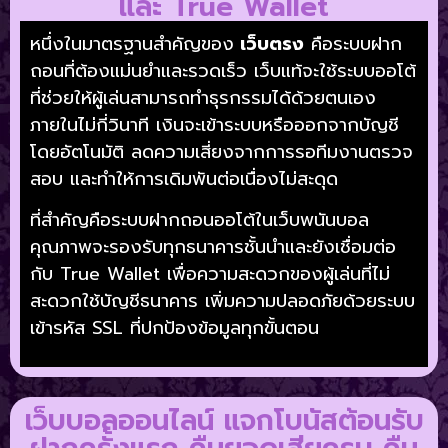
และ True Wallet
หนึ่งในมาตรฐานสำคัญของ
เว็บตรง
คือระบบฝาก
ถอนที่ต้องแม่นยำและรวดเร็ว เว็บแท้จะใช้ระบบออโต้
ที่ช่วยให้ผู้เล่นสามารถทำธุรกรรมได้ด้วยตนเอง
ภายในไม่กี่วินาที เงินจะเข้าระบบหรือออกจากบัญชี
โดยอัตโนมัติ ลดความเสี่ยงจากการรอทีมงานตรวจ
สอบ และทำให้การเดิมพันต่อเนื่องไม่สะดุด
ที่สำคัญคือระบบฝากถอนออโต้ในเว็บพนันบอล
คุณภาพจะรองรับทุกธนาคารชั้นนำและยังเชื่อมต่อ
กับ True Wallet เพื่อความสะดวกของผู้เล่นที่ไม่
สะดวกใช้บัญชีธนาคาร เพิ่มความปลอดภัยด้วยระบบ
เข้ารหัส SSL ที่ปกป้องข้อมูลทุกขั้นตอน
เว็บบอลออนไลน์ แจกโบนัสต้อนรับ