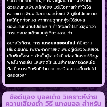
รับความนิยมมากที่สุด เพราะผู้เล่นสามารถเริ่มต้น
ด้วยเงินทุนเพียงเล็กน้อย แต่มีโอกาสทำกำไรได้
หลายเท่า เพียงเลือกคู่บอลตั้งแต่ 2 คู่ขึ้นไปและทาย
ผลให้ถูกทั้งหมด หากทายถูกทุกคู่จะได้รับผล
ตอบแทนทบกันไปเรื่อย ๆ ทำให้ผลกำไรที่ได้สูงกว่า
การแทงบอลเต็งแบบคู่เดียวหลายเท่า
อย่างไรก็ตาม การ
แทงบอลออนไลน์
ก็มีความ
เสี่ยงเช่นกัน เพราะหากทายผิดเพียงคู่เดียวจะเสียเงิน
เดิมพันทั้งหมด ดังนั้นผู้เล่นจำเป็นต้องวิเคราะห์ข้อมูล
ฟอร์มการเล่น และสถิติให้แม่นยำก่อนการตัดสินใจ
ถือเป็นการเดิมพันที่ท้าทายและสร้างความตื่นเต้นได้
ตลอดเวลา
ข้อดีของ บอลเต็ง วิเคราะห์ง่าย
ความเสี่ยงต่ำ วิธี แทงบอล สำหรับ