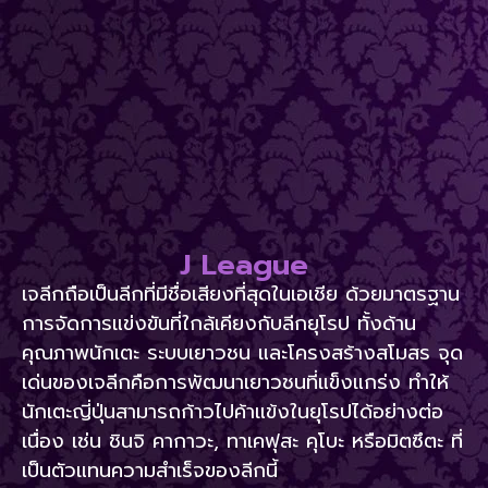
J League
เจลีกถือเป็นลีกที่มีชื่อเสียงที่สุดในเอเชีย ด้วยมาตรฐาน
การจัดการแข่งขันที่ใกล้เคียงกับลีกยุโรป ทั้งด้าน
คุณภาพนักเตะ ระบบเยาวชน และโครงสร้างสโมสร จุด
เด่นของเจลีกคือการพัฒนาเยาวชนที่แข็งแกร่ง ทำให้
นักเตะญี่ปุ่นสามารถก้าวไปค้าแข้งในยุโรปได้อย่างต่อ
เนื่อง เช่น ชินจิ คากาวะ, ทาเคฟุสะ คุโบะ หรือมิตซึตะ ที่
เป็นตัวแทนความสำเร็จของลีกนี้