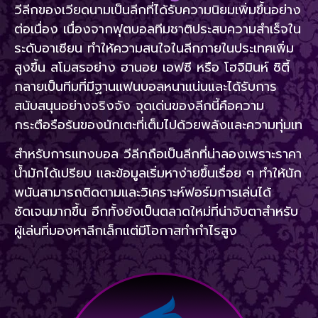
วีลีกของเวียดนามเป็นลีกที่ได้รับความนิยมเพิ่มขึ้นอย่าง
ต่อเนื่อง เนื่องจากฟุตบอลทีมชาติประสบความสำเร็จใน
ระดับอาเซียน ทำให้ความสนใจในลีกภายในประเทศเพิ่ม
สูงขึ้น สโมสรอย่าง ฮานอย เอฟซี หรือ โฮจิมินห์ ซิตี้
กลายเป็นทีมที่มีฐานแฟนบอลหนาแน่นและได้รับการ
สนับสนุนอย่างจริงจัง จุดเด่นของลีกนี้คือความ
กระตือรือร้นของนักเตะที่เต็มไปด้วยพลังและความทุ่มเท
สำหรับการแทงบอล วีลีกถือเป็นลีกที่น่าลองเพราะราคา
น้ำมักได้เปรียบ และข้อมูลเริ่มหาง่ายขึ้นเรื่อย ๆ ทำให้นัก
พนันสามารถติดตามและวิเคราะห์ฟอร์มการเล่นได้
ชัดเจนมากขึ้น อีกทั้งยังเป็นตลาดใหม่ที่น่าจับตาสำหรับ
ผู้เล่นที่มองหาลีกเล็กแต่มีโอกาสทำกำไรสูง