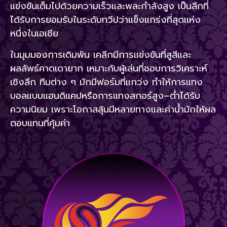
แข่งขันเต็มไปด้วยความเร็วและพละกำลังสูง เป็นลีกที่
ได้รับการยอมรับในระดับทวีปว่าแข็งแกร่งที่สุดแห่ง
หนึ่งในเอเชีย
ในมุมมองการเดิมพัน เคลีกมีการแข่งขันที่สูสีและ
ผลลัพธ์คาดเดายาก เหมาะกับผู้เล่นที่ชอบการวิเคราะห์
เชิงลึก ทีมต่าง ๆ มักมีฟอร์มที่แกว่ง ทำให้การแทง
บอลแบบแฮนดิแคปหรือการแทงสกอร์สูง–ต่ำได้รับ
ความนิยม เพราะโอกาสลุ้นมีหลายทางและค่าน้ำมักให้ผล
ตอบแทนที่คุ้มค่า