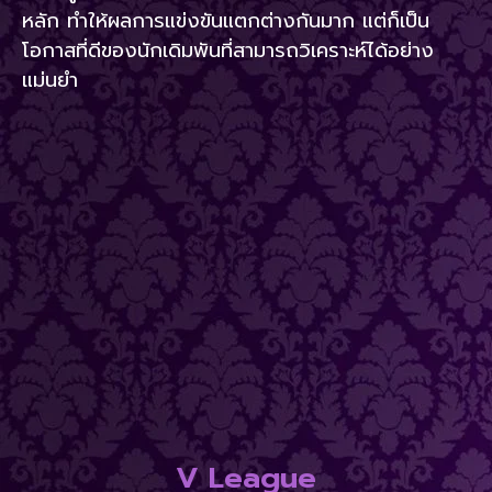
หลัก ทำให้ผลการแข่งขันแตกต่างกันมาก แต่ก็เป็น
โอกาสที่ดีของนักเดิมพันที่สามารถวิเคราะห์ได้อย่าง
แม่นยำ
V League