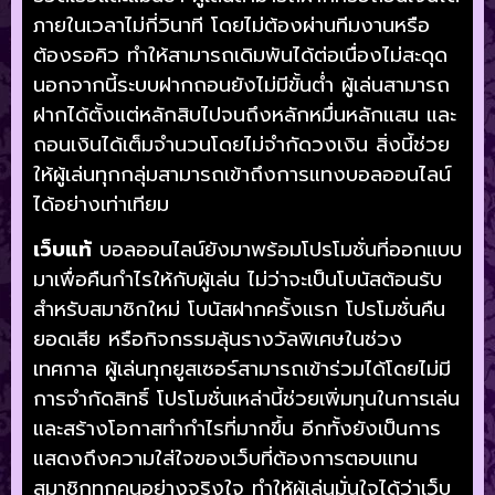
ภายในเวลาไม่กี่วินาที โดยไม่ต้องผ่านทีมงานหรือ
ต้องรอคิว ทำให้สามารถเดิมพันได้ต่อเนื่องไม่สะดุด
นอกจากนี้ระบบฝากถอนยังไม่มีขั้นต่ำ ผู้เล่นสามารถ
ฝากได้ตั้งแต่หลักสิบไปจนถึงหลักหมื่นหลักแสน และ
ถอนเงินได้เต็มจำนวนโดยไม่จำกัดวงเงิน สิ่งนี้ช่วย
ให้ผู้เล่นทุกกลุ่มสามารถเข้าถึงการแทงบอลออนไลน์
ได้อย่างเท่าเทียม
เว็บแท้
บอลออนไลน์ยังมาพร้อมโปรโมชั่นที่ออกแบบ
มาเพื่อคืนกำไรให้กับผู้เล่น ไม่ว่าจะเป็นโบนัสต้อนรับ
สำหรับสมาชิกใหม่ โบนัสฝากครั้งแรก โปรโมชั่นคืน
ยอดเสีย หรือกิจกรรมลุ้นรางวัลพิเศษในช่วง
เทศกาล ผู้เล่นทุกยูสเซอร์สามารถเข้าร่วมได้โดยไม่มี
การจำกัดสิทธิ์ โปรโมชั่นเหล่านี้ช่วยเพิ่มทุนในการเล่น
และสร้างโอกาสทำกำไรที่มากขึ้น อีกทั้งยังเป็นการ
แสดงถึงความใส่ใจของเว็บที่ต้องการตอบแทน
สมาชิกทุกคนอย่างจริงใจ ทำให้ผู้เล่นมั่นใจได้ว่าเว็บ