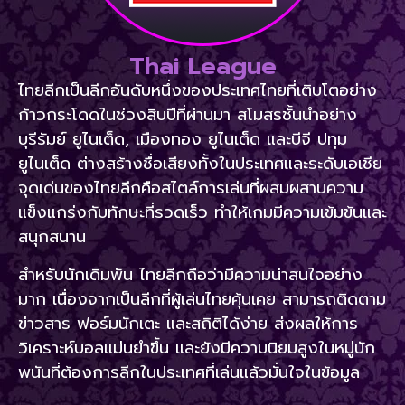
Thai League
ไทยลีกเป็นลีกอันดับหนึ่งของประเทศไทยที่เติบโตอย่าง
ก้าวกระโดดในช่วงสิบปีที่ผ่านมา สโมสรชั้นนำอย่าง
บุรีรัมย์ ยูไนเต็ด, เมืองทอง ยูไนเต็ด และบีจี ปทุม
ยูไนเต็ด ต่างสร้างชื่อเสียงทั้งในประเทศและระดับเอเชีย
จุดเด่นของไทยลีกคือสไตล์การเล่นที่ผสมผสานความ
แข็งแกร่งกับทักษะที่รวดเร็ว ทำให้เกมมีความเข้มข้นและ
สนุกสนาน
สำหรับนักเดิมพัน ไทยลีกถือว่ามีความน่าสนใจอย่าง
มาก เนื่องจากเป็นลีกที่ผู้เล่นไทยคุ้นเคย สามารถติดตาม
ข่าวสาร ฟอร์มนักเตะ และสถิติได้ง่าย ส่งผลให้การ
วิเคราะห์บอลแม่นยำขึ้น และยังมีความนิยมสูงในหมู่นัก
พนันที่ต้องการลีกในประเทศที่เล่นแล้วมั่นใจในข้อมูล