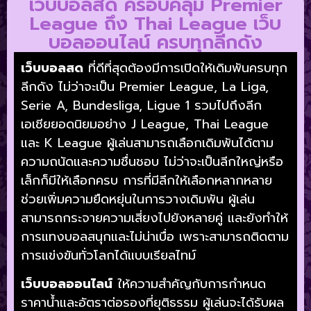
เว็บบอลสด ครอบคลุม Premier
League ถึง Thai League เว็บ
บอลออนไลน์ ครบทุกลีกดัง
เว็บบอลสด
ที่ดีที่สุดต้องมีการเปิดให้เดิมพันครบทุก
ลีกดัง ไม่ว่าจะเป็น Premier League, La Liga,
Serie A, Bundesliga, Ligue 1 รวมไปถึงลีก
เอเชียยอดนิยมอย่าง J League, Thai League
และ K League ผู้เล่นสามารถเลือกเดิมพันได้ตาม
ความถนัดและความชื่นชอบ ไม่ว่าจะเป็นลีกใหญ่หรือ
เล็กก็มีให้เลือกครบ การที่มีลีกให้เลือกหลากหลาย
ช่วยเพิ่มความยืดหยุ่นในการวางเดิมพัน ผู้เล่น
สามารถกระจายความเสี่ยงไปยังหลายคู่ และยังทำให้
การแทงบอลสนุกและไม่น่าเบื่อ เพราะสามารถติดตาม
การแข่งขันทั่วโลกได้แบบเรียลไทม์
เว็บบอลออนไลน์
ให้ความสำคัญกับการกำหนด
ราคาน้ำและอัตราต่อรองที่ยุติธรรม ผู้เล่นจะได้รับผล