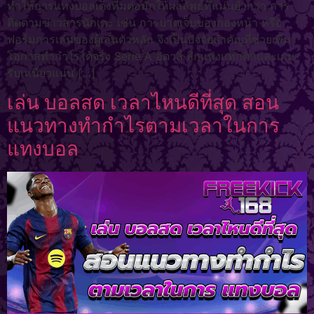
ทำให้การแทงบอลเต็งทีมต่อมักให้ผลลัพธ์ที่แม่นยำกว่า การ
ติดตามข่าวสารนักเตะ เช่น การบาดเจ็บของกองหน้า หรือ
ฟอร์มการเล่นของผู้เล่นตัวหลัก จึงเป็นปัจจัยสำคัญที่ช่วยเพิ่ม
โอกาสทำกำไรได้จริง Serie A อิตาลี ลีกแห่งแท็กติกและเกม
รับเหนียวแน่น […]
เล่น บอลสด เวลาไหนดีที่สุด สอน
แนวทางทำกำไรตามเวลาในการ
แทงบอล