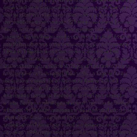
ด้วยความท้าทาย การแทงทั้งบอลเต็งและบอลสเต็ปในพรีเมียร์
ลีกสามารถทำกำไรได้จริงหากวิเคราะห์ข้อมูลให้แม่นยำ
เพราะสถิติและข่าวสารของลีกนี้มีให้ติดตามอย่างต่อเนื่องและ
ชัดเจน การแทงพรีเมียร์ลีกยังมีความพิเศษตรงที่ราคาต่อรอง
และค่าน้ำมีความสมดุลและยุติธรรม เพราะเป็นลีกที่ได้รับการ
ยอมรับในระดับสากล การแข่งขันแทบทุกคู่มีการถ่ายทอดสด
ให้ชม ทำให้ผู้เล่นสามารถวิเคราะห์เกมได้แบบเรียลไทม์
นอกจากนี้การเล่นบอลสดในลีกอังกฤษยังเป็นตัวเลือกที่ดี เพราะ
มักมีการยิงประตูในนาทีท้าย ทำให้ผู้เล่นมีโอกาสทำกำไรจาก
การแทงสูง–ต่ำหรือประตูถัดไปได้มากขึ้น La Liga สเปน ดิน
แดนแห่งเกมรุกสุดเร้าใจ ลาลีกา สเปน คืออีกหนึ่งลีกที่มี
เอกลักษณ์เฉพาะตัว โดยเน้นสไตล์การเล่นที่เน้นเกมรุกและการ
ครองบอลอย่างสวยงาม ทีมดังอย่าง บาร์เซโลนา และเรอัล
มาดริด ถือเป็นแม่เหล็กดึงดูดแฟนบอลทั่วโลก และยังเป็นทีมที่
สร้างผลกำไรให้กับนักแทงบอลออนไลน์มาแล้วนับไม่ถ้วน การ
เดิมพันในลีกนี้เหมาะอย่างยิ่งสำหรับการแทงสูง–ต่ำ เพราะเกม
รุกที่ดุดันมักทำให้สกอร์สูงกว่าลีกอื่น ๆ จุดเด่นของลาลีกาอีก
อย่างคือการที่ทีมใหญ่ครองเกมได้เหนือกว่าคู่แข่งอย่างชัดเจน