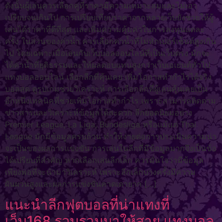
ดังนั้นผู้เล่นควรเลือกคู่ที่ราคามีความเหมาะสมและไม่เอา
เปรียบจนเกินไป การเปรียบเทียบราคาจากหลายเว็บยังช่วยให้ผู้
เล่นได้ราคาที่ดีที่สุด และเพิ่มความคุ้มค่าในการลงทุนแต่ละ
ครั้ง ในส่วนของค่าน้ำ ควรเลือกค่าน้ำที่ไม่หักเปอร์เซ็นต์สูงเกิน
ไป โดยเฉพาะเมื่อเล่นกับเว็บบอลออนไลน์ที่เป็นเว็บตรง มักจะ
ได้ค่าน้ำที่ยุติธรรมและให้ผลตอบแทนสูงกว่าเว็บเอเย่นต์ทั่วไป
แทงบอลออนไลน์ เลือกลีกที่คุ้นเคย เพิ่มโอกาสทำกำไรได้จริง
บอลสด ดูรูปเกมช่วยวิเคราะห์ การเลือกลีกที่ผู้เล่นคุ้นเคยเป็น
อีกหนึ่งเทคนิคที่ช่วยเพิ่มโอกาสทำกำไร เพราะสามารถติดตาม
ข่าวสารและวิเคราะห์ข้อมูลได้สะดวก ลีกยอดนิยมอย่าง
Premier League, La Liga, Bundesliga หรือแม้แต่ Thai
League มักมีข้อมูลครบถ้วน ทำให้ง่ายต่อการประเมินความน่า
จะเป็นของผลการแข่งขัน การเล่นในลีกที่มีข้อมูลมากจึงเป็นข้อ
ได้เปรียบที่สำคัญ หากเลือกเล่นลีกเล็ก ควรมั่นใจว่ามีข้อมูล
เพียงพอที่จะนำมาวิเคราะห์ เพราะลีกเล็กบางครั้งมีความ
ผันผวนสูงและผลการแข่งขันคาดเดายาก […]
แนะนำลีกฟุตบอลที่น่าแทงที่
เว็บ168 รวบรวมมาให้สาย แทงบอล